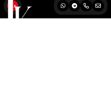
LK CONSULTING
İskenderpaşa Mh. Şht. İbrahim Karaoğlanoğlu Cd.
Düzenli & Güneysu İş Merkezi
No: 9 İç Kapı No: Z04 - 61100
Ortahisar/TRABZON
info@lkgroupconsulting.com