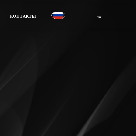
К
О
Н
Т
А
К
Т
Ы
К
О
Н
Т
А
К
Т
Ы