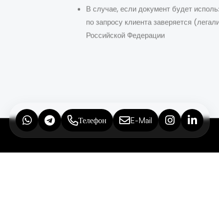
В случае, если документ будет исполь
по запросу клиента заверяется (легал
Российской Федерации
Телефон
E-Mail
ить