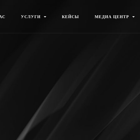
А
С
У
С
Л
У
Г
И
К
Е
Й
С
Ы
М
Е
Д
И
А
Ц
Е
Н
Т
Р
А
С
У
С
Л
У
Г
И
К
Е
Й
С
Ы
М
Е
Д
И
А
Ц
Е
Н
Т
Р