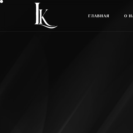
Г
Л
А
В
Н
А
Я
О
Н
Г
Л
А
В
Н
А
Я
О
Н