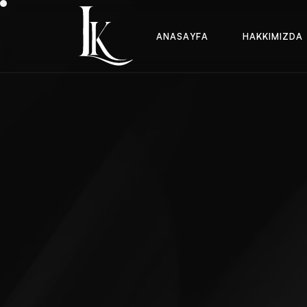
A
N
A
S
A
Y
F
A
H
A
K
K
I
M
I
Z
D
A
A
N
A
S
A
Y
F
A
H
A
K
K
I
M
I
Z
D
A