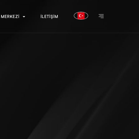
M
E
R
K
E
Z
İ
İ
L
E
T
İ
Ş
İ
M
M
E
R
K
E
Z
İ
İ
L
E
T
İ
Ş
İ
M