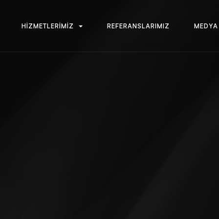
H
İ
Z
M
E
T
L
E
R
İ
M
İ
Z
R
E
F
E
R
A
N
S
L
A
R
I
M
I
Z
M
E
D
Y
A
H
İ
Z
M
E
T
L
E
R
İ
M
İ
Z
R
E
F
E
R
A
N
S
L
A
R
I
M
I
Z
M
E
D
Y
A